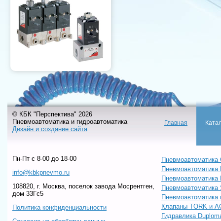
© КБК "Перспектива" 2026
Пневмоавтоматика и гидроавтоматика
Главная
Ката
Дизайн и создание сайта
Пн-Пт c 8-00 до 18-00
Пневмоавтоматика 
Пневмоавтоматика
info@kbkpnevmo.ru
Пневмоавтоматик
108820, г. Москва, поселок завода Мосрентген,
Пневмоавтоматика
дом 33Гс5
Пневмоавтоматика 
Клапаны TORK и A
Политика конфиденциальности
Гидравлика Duploma