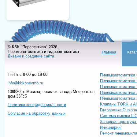
© КБК "Перспектива" 2026
Пневмоавтоматика и гидроавтоматика
Главная
Ката
Дизайн и создание сайта
Пн-Пт c 8-00 до 18-00
Пневмоавтоматика 
Пневмоавтоматика
info@kbkpnevmo.ru
Пневмоавтоматик
108820, г. Москва, поселок завода Мосрентген,
Пневмоавтоматика
дом 33Гс5
Пневмоавтоматика 
Клапаны TORK и A
Политика конфиденциальности
Гидравлика Duploma
Согласие на обработку данных
Система смазки IL
Запорная арматур
Инжиниринг
Ремонт пневмоцил