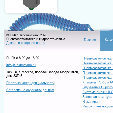
© КБК "Перспектива" 2026
Пневмоавтоматика и гидроавтоматика
Главная
Ката
Дизайн и создание сайта
Пн-Пт c 8-00 до 18-00
Пневмоавтоматика 
Пневмоавтоматика
info@kbkpnevmo.ru
Пневмоавтоматик
108820, г. Москва, поселок завода Мосрентген,
Пневмоавтоматика
дом 33Гс5
Пневмоавтоматика 
Клапаны TORK и A
Политика конфиденциальности
Гидравлика Duploma
Согласие на обработку данных
Система смазки IL
Запорная арматур
Инжиниринг
Ремонт пневмоцил