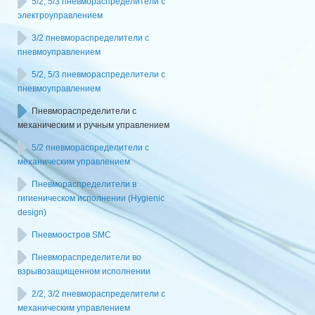
5/2, 5/3 пневмораспределители с
электроуправлением
3/2 пневмораспределители с
пневмоуправлением
5/2, 5/3 пневмораспределители с
пневмоуправлением
Пневмораспределители с
механическим и ручным управлением
5/2 пневмораспределители с
механическим управлением
Пневмораспределители в
гигиеническом исполнении (Hygienic
design)
Пневмоостров SMC
Пневмораспределители во
взрывозащищенном исполнении
2/2, 3/2 пневмораспределители с
механическим управлением