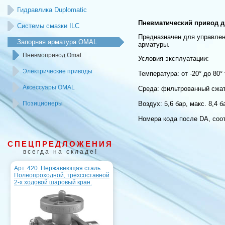
Гидравлика Duplomatic
Пневмaтический привод дв
Системы смазки ILC
Предназначен для управлен
Запорная арматура OMAL
арматуры.
Пневмопривод Omal
Условия эксплуатации:
Электрические приводы
Температура: от -20° до 80
Аксессуары OMAL
Среда: фильтрованный сжат
Позиционеры
Воздух: 5,6 бар, макс. 8,4 б
Номера кода после DA, соо
СПЕЦПРЕДЛОЖЕНИЯ
всегда на складе!
Арт. 420. Нержавеющая сталь.
Полнопроходной, трёхсоставной
2-х ходовой шаровый кран.