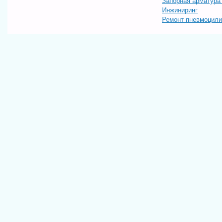
Запорная арматур
Инжиниринг
Ремонт пневмоцил