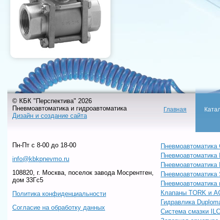
© КБК "Перспектива" 2026
Пневмоавтоматика и гидроавтоматика
Главная
Ката
Дизайн и создание сайта
Пн-Пт c 8-00 до 18-00
Пневмоавтоматика 
Пневмоавтоматика
info@kbkpnevmo.ru
Пневмоавтоматик
108820, г. Москва, поселок завода Мосрентген,
Пневмоавтоматика
дом 33Гс5
Пневмоавтоматика 
Клапаны TORK и A
Политика конфиденциальности
Гидравлика Duploma
Согласие на обработку данных
Система смазки IL